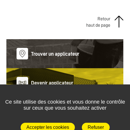
Retour
haut de page
Trouver un applicateur
Devenir applicateur
Ce site utilise des cookies et vous donne le contrôle
sur ceux que vous souhaitez activer
02 99 85 20 70
Accepter les cookies
Refuser
Nous contacter