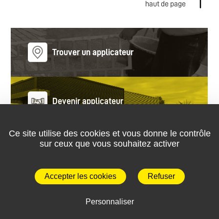
haut de page
Trouver un applicateur
Devenir applicateur
Ce site utilise des cookies et vous donne le contrôle
sur ceux que vous souhaitez activer
02 99 85 20 70
Accepter les cookies
Refuser
Nous contacter
Personnaliser
Plan du site