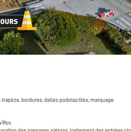
 trapèze, bordures, dalles podotactiles, marquage
v’Rox
tégration des passages piétons, traitement des entrées cha